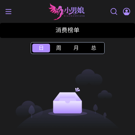
消费榜单
日
周
月
总